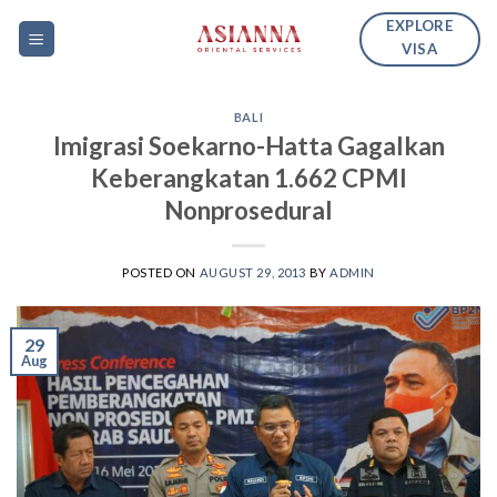
Skip
EXPLORE
to
VISA
content
BALI
Imigrasi Soekarno-Hatta Gagalkan
Keberangkatan 1.662 CPMI
Nonprosedural
POSTED ON
AUGUST 29, 2013
BY
ADMIN
29
Aug